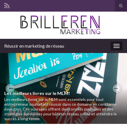
Tog
sear
Search for:
for
Réussir en marketing de réseau
Togg
navig
Les meilleurs livres sur le MLM!
Previous
Nex
Les meilleurs livres sur le MLM sont essentiels pour tout
entrepreneur souhaitant réussir dans ce domaine en constante
évolution. Ces ouvrages offrent des conseils pratiques et des
stratégies éprouvées pour bâtir un réseau solide et atteindre le
succès à long terme.