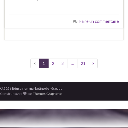
Faire un commentaire
1
2
3
…
21
© 2026 Réussir en marketing de réseau .
Construit avec
par
Thèmes Graphene
.