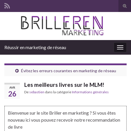
Tog
sear
Search for:
for
Réussir en marketing de réseau
Togg
navig
Évitez les erreurs courantes en marketing de réseau
Les meilleurs livres sur le MLM!
AVR
26
De
sebastien
dans la catégorie
Informations générales
Bienvenue sur le site Briller en marketing ? Si vous êtes
nouveau ici vous pouvez recevoir notre recommandation
de livre