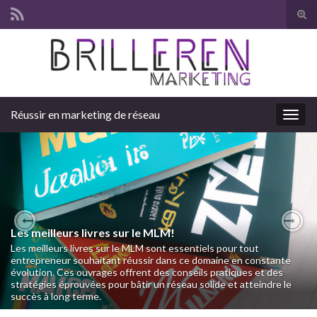
Tog
sear
Search for:
for
Réussir en marketing de réseau
Togg
navig
Les meilleurs livres sur le MLM!
Previous
Nex
Les meilleurs livres sur le MLM sont essentiels pour tout
entrepreneur souhaitant réussir dans ce domaine en constante
évolution. Ces ouvrages offrent des conseils pratiques et des
stratégies éprouvées pour bâtir un réseau solide et atteindre le
succès à long terme.