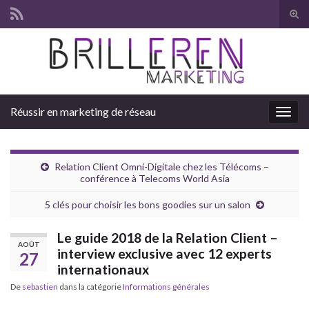
Tog
sear
Search for:
for
Réussir en marketing de réseau
Togg
navig
Relation Client Omni-Digitale chez les Télécoms –
conférence à Telecoms World Asia
5 clés pour choisir les bons goodies sur un salon
Le guide 2018 de la Relation Client –
AOÛT
interview exclusive avec 12 experts
27
internationaux
De
sebastien
dans la catégorie
Informations générales