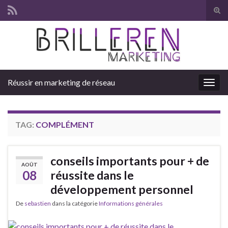
Tog
sear
Search for:
for
Réussir en marketing de réseau
Togg
navig
TAG:
COMPLÉMENT
conseils importants pour + de
AOÛT
08
réussite dans le
développement personnel
De
sebastien
dans la catégorie
Informations générales