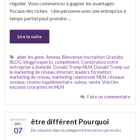
régulier. Vous commencez à gagner les avantages
fiscaux des riches. Une personne avec une entreprise à
temps partiel peut prendre …
Lire la suite
aider les gens
,
Amway
,
Bienvenue inscription Gratuite
,
BLOG
,
blogprospects
,
complément
,
Construisez votre
entreprise à domicile
,
Donald Trump MLM
,
Donald Trump sur
le marketing de réseau
,
internet
,
leaders formation
,
marketing de reseau
,
marketing relationnel
,
MLM
,
réseaux
sociaux
,
revenu supplémentaire
,
suisse
,
vente
,
Voici les
excuses courantes en MLM
Faire un commentaire
être différent Pourquoi
DÉC
07
De
sebastien
dans la catégorie
Informations générales