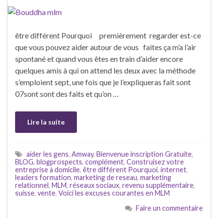
être différent Pourquoi premièrement regarder est-ce
que vous pouvez aider autour de vous faites ça m’a l’air
spontané et quand vous êtes en train d’aider encore
quelques amis à qui on attend les deux avec la méthode
s’emploient sept, une fois que je l’expliqueras fait sont
07sont sont des faits et qu’on …
Lire la suite
aider les gens
,
Amway
,
Bienvenue inscription Gratuite
,
BLOG
,
blogprospects
,
complément
,
Construisez votre
entreprise à domicile
,
être différent Pourquoi
,
internet
,
leaders formation
,
marketing de reseau
,
marketing
relationnel
,
MLM
,
réseaux sociaux
,
revenu supplémentaire
,
suisse
,
vente
,
Voici les excuses courantes en MLM
Faire un commentaire