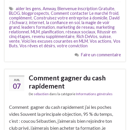
aider les gens
,
Amway
,
Bienvenue inscription Gratuite
,
BLOG
,
blogprospects
,
Comment contacter Le marché froid
,
complément
,
Construisez votre entreprise à domicile
,
David
J Schwarz
,
internet
,
la confiance en soi
,
la magie de voir
grand
,
leaders formation
,
marketing de reseau
,
marketing
relationnel
,
MLM
,
planification
,
réseaux sociaux
,
Réussir en
cinq étapes
,
revenu supplémentaire
,
Rich DeVos
,
suisse
,
vente
,
Voici les excuses courantes en MLM
,
Vos actions
,
Vos
Buts
,
Vos rêves et désirs
,
votre conviction
Faire un commentaire
Comment gagner du cash
JUIL
07
rapidement
De
sebastien
dans la catégorie
Informations générales
Comment gagner du cash rapidement j’ai les poches
vides Souvent la principale objection, 95 % du temps,
c’est : coucou Sébastien, j’aimerais bien rejoindre ton
club privé, j’aimerais bien acheter ta formation ,je