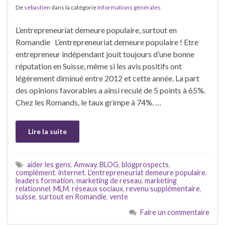
De
sebastien
dans la catégorie
Informations générales
L’entrepreneuriat demeure populaire, surtout en
Romandie L’entrepreneuriat demeure populaire ! Etre
entrepreneur indépendant jouit toujours d’une bonne
réputation en Suisse, même si les avis positifs ont
légèrement diminué entre 2012 et cette année. La part
des opinions favorables a ainsi reculé de 5 points à 65%.
Chez les Romands, le taux grimpe à 74%. …
Lire la suite
aider les gens
,
Amway
,
BLOG
,
blogprospects
,
complément
,
internet
,
L'entrepreneuriat demeure populaire
,
leaders formation
,
marketing de reseau
,
marketing
relationnel
,
MLM
,
réseaux sociaux
,
revenu supplémentaire
,
suisse
,
surtout en Romandie
,
vente
Faire un commentaire