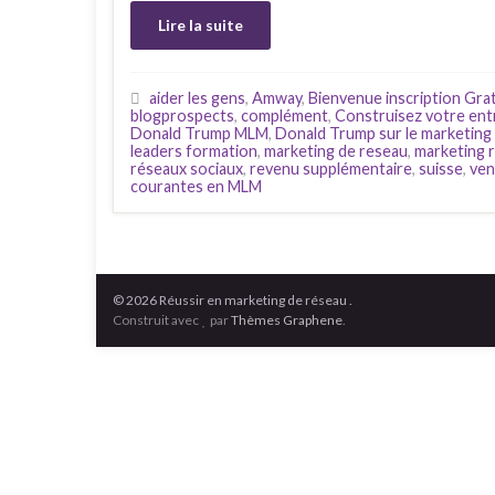
Lire la suite
aider les gens
,
Amway
,
Bienvenue inscription Gra
blogprospects
,
complément
,
Construisez votre entr
Donald Trump MLM
,
Donald Trump sur le marketing
leaders formation
,
marketing de reseau
,
marketing r
réseaux sociaux
,
revenu supplémentaire
,
suisse
,
ven
courantes en MLM
© 2026 Réussir en marketing de réseau .
Construit avec
par
Thèmes Graphene
.