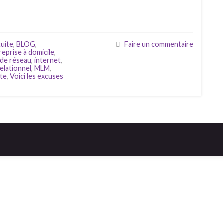
tuite
,
BLOG
,
Faire un commentaire
eprise à domicile
,
 de réseau
,
internet
,
elationnel
,
MLM
,
te
,
Voici les excuses