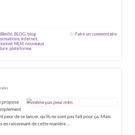
llimité
,
BLOG
,
blog
Faire un commentaire
formations
,
internet
,
tionnel
,
MLM
,
nouveaux
ture
,
plateforme
,
rales
e propose
 simplement
t peur de se lancer, qu’ils ne sont pas fait pour ça. Mais
as en raisonnant de cette manière …