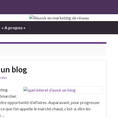
« A propos »
 un blog
rales
eting
 démarcher,
otre opportunité d’affaires. Auparavant, pour progresser
e que l’on appelle le marché chaud, c’est-à-dire les
s …