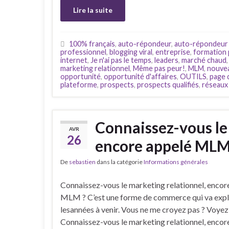
Lire la suite
100% français
,
auto-répondeur
,
auto-répondeur i
professionnel
,
blogging viral
,
entreprise
,
formation 
internet
,
Je n'ai pas le temps
,
leaders
,
marché chaud
marketing relationnel
,
Même pas peur!
,
MLM
,
nouvea
opportunité
,
opportunité d'affaires
,
OUTILS
,
page 
plateforme
,
prospects
,
prospects qualifiés
,
réseaux
Connaissez-vous le
AVR
26
encore appelé MLM
De
sebastien
dans la catégorie
Informations générales
Connaissez-vous le marketing relationnel, enco
MLM ? C’est une forme de commerce qui va expl
lesannées à venir. Vous ne me croyez pas ? Voye
Connaissez-vous le marketing relationnel, enco