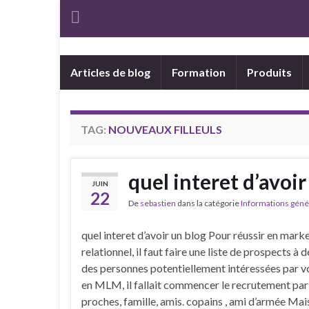
Articles de blog
Formation
Produits
TAG:
NOUVEAUX FILLEULS
quel interet d’avoir
JUIN
22
De
sebastien
dans la catégorie
Informations géné
quel interet d’avoir un blog Pour réussir en mark
relationnel, il faut faire une liste de prospects à
des personnes potentiellement intéressées par v
en MLM, il fallait commencer le recrutement par c
proches, famille, amis. copains , ami d’armée Mai