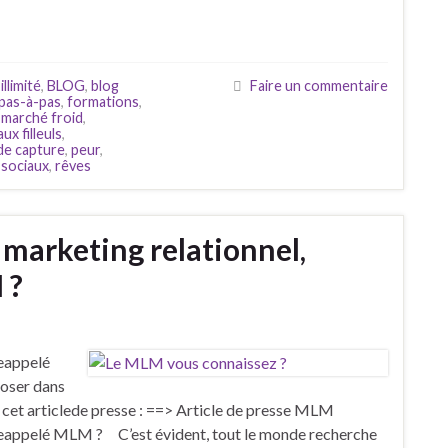
llimité
,
BLOG
,
blog
Faire un commentaire
pas-à-pas
,
formations
,
,
marché froid
,
ux filleuls
,
de capture
,
peur
,
 sociaux
,
rêves
 marketing relationnel,
 ?
reappelé
oser dans
z cet articlede presse : ==> Article de presse MLM
reappelé MLM ? C’est évident, tout le monde recherche