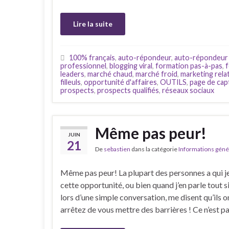
Lire la suite
100% français
,
auto-répondeur
,
auto-répondeur i
professionnel
,
blogging viral
,
formation pas-à-pas
,
leaders
,
marché chaud
,
marché froid
,
marketing rela
filleuls
,
opportunité d'affaires
,
OUTILS
,
page de cap
prospects
,
prospects qualifiés
,
réseaux sociaux
Même pas peur!
JUIN
21
De
sebastien
dans la catégorie
Informations géné
Même pas peur! La plupart des personnes a qui j
cette opportunité, ou bien quand j’en parle tout
lors d’une simple conversation, me disent qu’ils on
arrêtez de vous mettre des barrières ! Ce n’est p