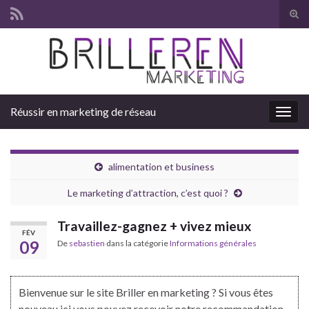
Tog
sear
Search for:
for
Réussir en marketing de réseau
Togg
navig
alimentation et business
Le marketing d’attraction, c’est quoi ?
Travaillez-gagnez + vivez mieux
FÉV
09
De
sebastien
dans la catégorie
Informations générales
Bienvenue sur le site Briller en marketing ? Si vous êtes
nouveau ici vous pouvez recevoir notre recommandation