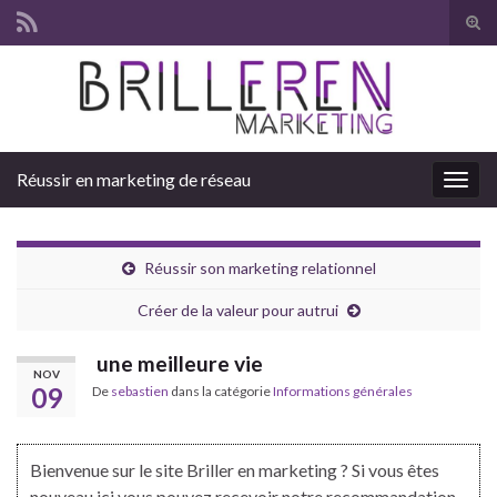
Tog
sear
Search for:
for
Réussir en marketing de réseau
Togg
navig
Réussir son marketing relationnel
Créer de la valeur pour autrui
une meilleure vie
NOV
09
De
sebastien
dans la catégorie
Informations générales
Bienvenue sur le site Briller en marketing ? Si vous êtes
nouveau ici vous pouvez recevoir notre recommandation