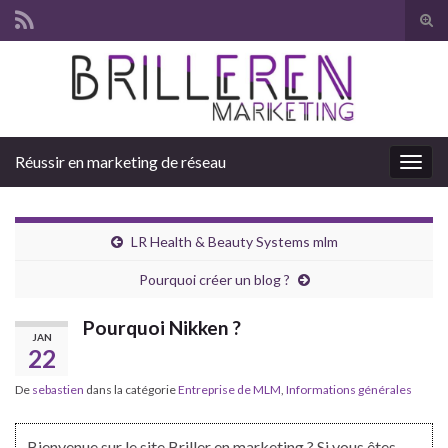
Tog
sear
Search for:
for
Réussir en marketing de réseau
Togg
navig
LR Health & Beauty Systems mlm
Pourquoi créer un blog ?
Pourquoi Nikken ?
JAN
22
De
sebastien
dans la catégorie
Entreprise de MLM
,
Informations générales
Bienvenue sur le site Briller en marketing ? Si vous êtes