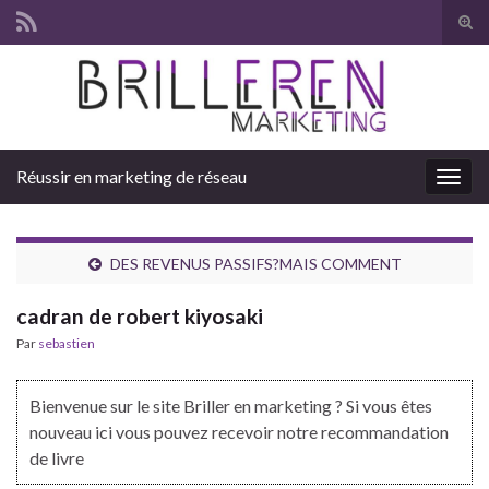
Tog
sear
Search for:
for
Réussir en marketing de réseau
Togg
navig
DES REVENUS PASSIFS?MAIS COMMENT
cadran de robert kiyosaki
Par
sebastien
Bienvenue sur le site Briller en marketing ? Si vous êtes
nouveau ici vous pouvez recevoir notre recommandation
de livre