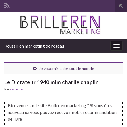
Tog
sear
Search for:
for
Réussir en marketing de réseau
Togg
navig
Je voudrais aider tout le monde
Le Dictateur 1940 mlm charlie chaplin
Par
sebastien
Bienvenue sur le site Briller en marketing ? Si vous êtes
nouveau ici vous pouvez recevoir notre recommandation
de livre