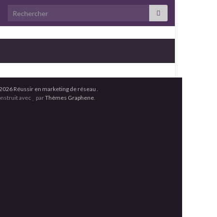
Search for:
2026 Réussir en marketing de réseau .
nstruit avec
par
Thèmes Graphene
.