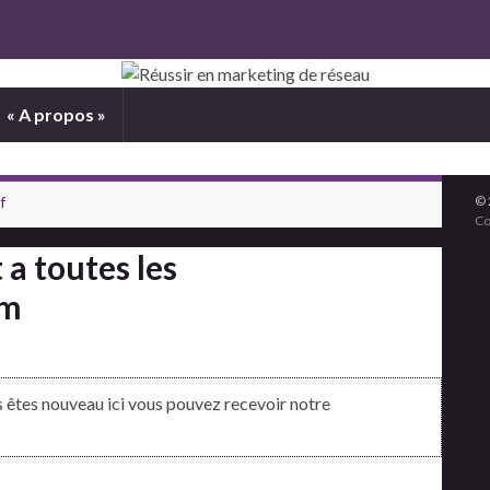
« A propos »
f
© 
Co
a toutes les
lm
us êtes nouveau ici vous pouvez recevoir notre