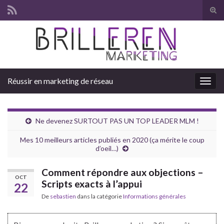
Tog
sear
Search for:
for
Réussir en marketing de réseau
Togg
navig
Ne devenez SURTOUT PAS UN TOP LEADER MLM !
Mes 10 meilleurs articles publiés en 2020 (ça mérite le coup
d’oeil…)
Comment répondre aux objections –
OCT
Scripts exacts à l’appui
22
De
sebastien
dans la catégorie
Informations générales