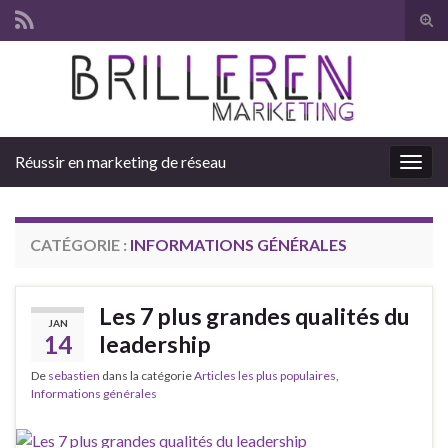
Tog
sear
Search for:
for
Réussir en marketing de réseau
Togg
navig
CATÉGORIE :
INFORMATIONS GÉNÉRALES
Les 7 plus grandes qualités du
JAN
14
leadership
De
sebastien
dans la catégorie
Articles les plus populaires
,
Informations générales