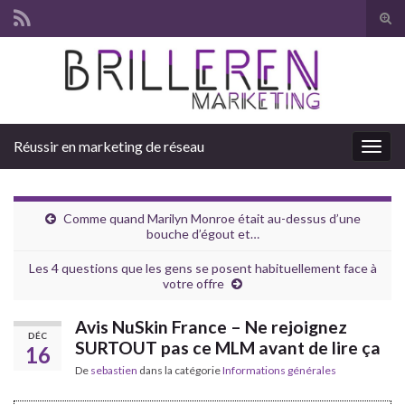
Tog
sear
Search for:
for
Réussir en marketing de réseau
Togg
navig
Comme quand Marilyn Monroe était au-dessus d’une
bouche d’égout et…
Les 4 questions que les gens se posent habituellement face à
votre offre
Avis NuSkin France – Ne rejoignez
DÉC
SURTOUT pas ce MLM avant de lire ça
16
De
sebastien
dans la catégorie
Informations générales