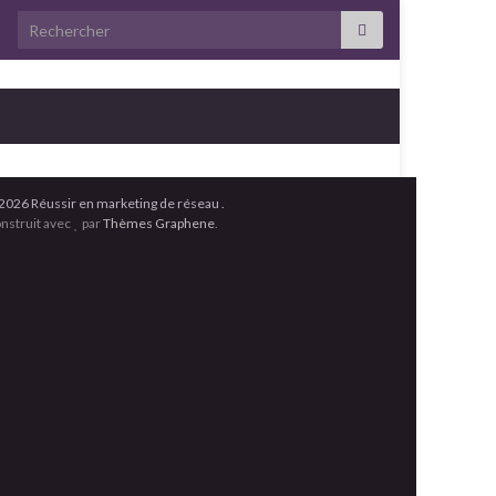
Search for:
2026 Réussir en marketing de réseau .
nstruit avec
par
Thèmes Graphene
.