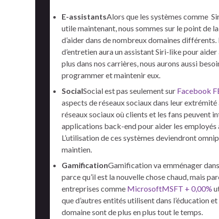
E-assistants
Alors que les systèmes comme Siri
utile maintenant, nous sommes sur le point de l
d’aider dans de nombreux domaines différents. B
d’entretien aura un assistant Siri-like pour aider 
plus dans nos carrières, nous aurons aussi bes
programmer et maintenir eux.
Social
Social est pas seulement sur
​​Facebook
F
aspects de réseaux sociaux dans leur extrémité
réseaux sociaux où clients et les fans peuvent in
applications back-end pour aider les employés 
L’utilisation de ces systèmes deviendront omnip
maintien.
Gamification
Gamification va emménager dans d
parce qu’il est la nouvelle chose chaud, mais pa
entreprises comme
Microsoft
MSFT + 0,00%
ut
que d’autres entités utilisent dans l’éducation 
domaine sont de plus en plus tout le temps.